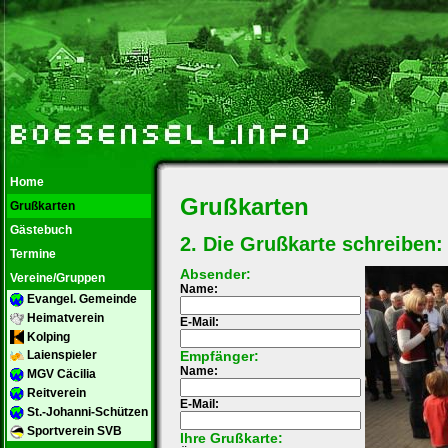
Home
Grußkarten
Grußkarten
Gästebuch
2. Die Grußkarte schreiben:
Termine
Absender:
Vereine/Gruppen
Name:
Evangel. Gemeinde
Heimatverein
E-Mail:
Kolping
Empfänger:
Laienspieler
Name:
MGV Cäcilia
Reitverein
E-Mail:
St.-Johanni-Schützen
Sportverein SVB
Ihre Grußkarte: