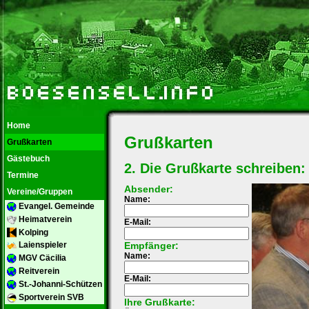
Home
Grußkarten
Grußkarten
Gästebuch
2. Die Grußkarte schreiben:
Termine
Absender:
Vereine/Gruppen
Name:
Evangel. Gemeinde
Heimatverein
E-Mail:
Kolping
Empfänger:
Laienspieler
Name:
MGV Cäcilia
Reitverein
E-Mail:
St.-Johanni-Schützen
Sportverein SVB
Ihre Grußkarte: