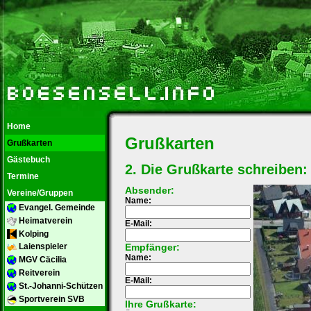
Home
Grußkarten
Grußkarten
Gästebuch
2. Die Grußkarte schreiben:
Termine
Absender:
Vereine/Gruppen
Name:
Evangel. Gemeinde
Heimatverein
E-Mail:
Kolping
Empfänger:
Laienspieler
Name:
MGV Cäcilia
Reitverein
E-Mail:
St.-Johanni-Schützen
Sportverein SVB
Ihre Grußkarte: