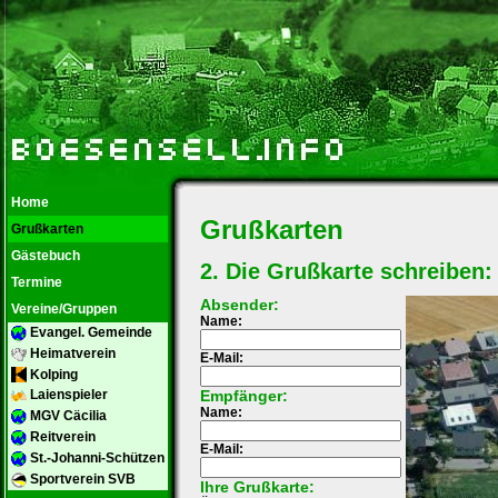
Home
Grußkarten
Grußkarten
Gästebuch
2. Die Grußkarte schreiben:
Termine
Absender:
Vereine/Gruppen
Name:
Evangel. Gemeinde
Heimatverein
E-Mail:
Kolping
Empfänger:
Laienspieler
Name:
MGV Cäcilia
Reitverein
E-Mail:
St.-Johanni-Schützen
Sportverein SVB
Ihre Grußkarte: