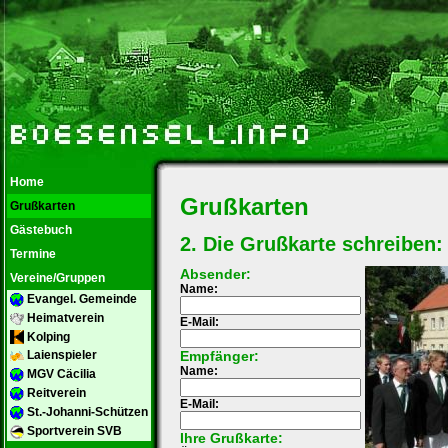
Home
Grußkarten
Grußkarten
Gästebuch
2. Die Grußkarte schreiben:
Termine
Absender:
Vereine/Gruppen
Name:
Evangel. Gemeinde
Heimatverein
E-Mail:
Kolping
Empfänger:
Laienspieler
Name:
MGV Cäcilia
Reitverein
E-Mail:
St.-Johanni-Schützen
Sportverein SVB
Ihre Grußkarte: