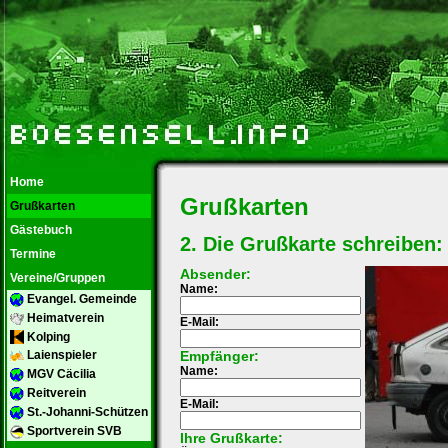
Home
Grußkarten
Grußkarten
Gästebuch
2. Die Grußkarte schreiben:
Termine
Absender:
Vereine/Gruppen
Name:
Evangel. Gemeinde
Heimatverein
E-Mail:
Kolping
Empfänger:
Laienspieler
Name:
MGV Cäcilia
Reitverein
E-Mail:
St.-Johanni-Schützen
Sportverein SVB
Ihre Grußkarte: