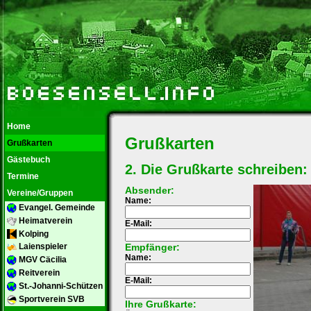
Home
Grußkarten
Grußkarten
Gästebuch
2. Die Grußkarte schreiben:
Termine
Absender:
Vereine/Gruppen
Name:
Evangel. Gemeinde
Heimatverein
E-Mail:
Kolping
Empfänger:
Laienspieler
Name:
MGV Cäcilia
Reitverein
E-Mail:
St.-Johanni-Schützen
Sportverein SVB
Ihre Grußkarte: