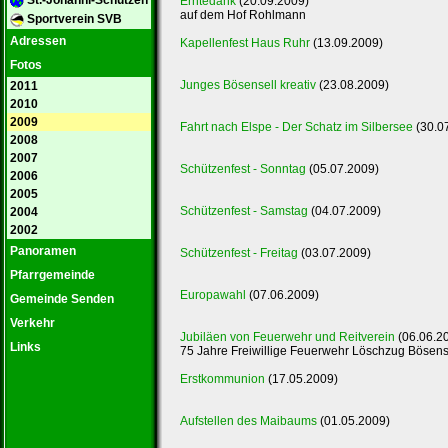
Erntedank
(20.09.2009)
auf dem Hof Rohlmann
Sportverein SVB
Adressen
Kapellenfest Haus Ruhr
(13.09.2009)
Fotos
Junges Bösensell kreativ
(23.08.2009)
2011
2010
2009
Fahrt nach Elspe - Der Schatz im Silbersee
(30.0
2008
2007
Schützenfest - Sonntag
(05.07.2009)
2006
2005
Schützenfest - Samstag
(04.07.2009)
2004
2002
Panoramen
Schützenfest - Freitag
(03.07.2009)
Pfarrgemeinde
Europawahl
(07.06.2009)
Gemeinde Senden
Verkehr
Jubiläen von Feuerwehr und Reitverein
(06.06.2
Links
75 Jahre Freiwillige Feuerwehr Löschzug Bösense
Erstkommunion
(17.05.2009)
Aufstellen des Maibaums
(01.05.2009)