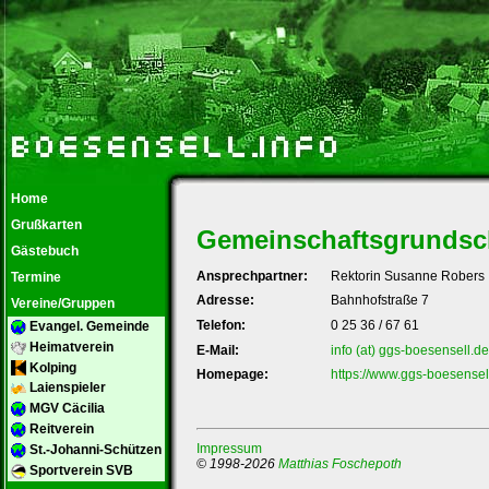
Home
Grußkarten
Gemeinschaftsgrundsc
Gästebuch
Ansprechpartner:
Rektorin Susanne Robers
Termine
Adresse:
Bahnhofstraße 7
Vereine/Gruppen
Telefon:
0 25 36 / 67 61
Evangel. Gemeinde
Heimatverein
E-Mail:
info
(at)
ggs-boesensell.de
Kolping
Homepage:
https://www.ggs-boesensel
Laienspieler
MGV Cäcilia
Reitverein
Impressum
St.-Johanni-Schützen
© 1998-2026
Matthias Foschepoth
Sportverein SVB